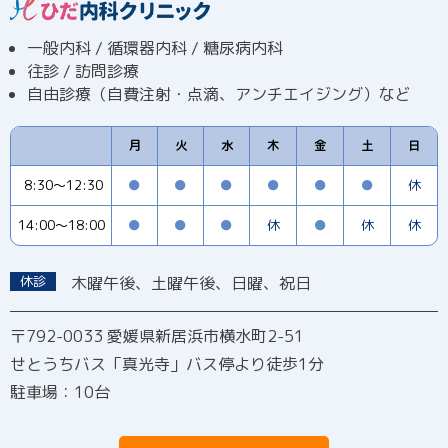
一般内科 / 循環器内科 / 糖尿病内科
往診 / 訪問診療
自由診療（自費注射・点滴、アンチエイジング）など
月
火
水
木
金
土
日
8:30～12:30
●
●
●
●
●
●
休
14:00～18:00
●
●
●
休
●
休
休
休診
木曜午後、土曜午後、日曜、祝日
〒792-0033 愛媛県新居浜市横水町2-51
せとうちバス「真光寺」バス停より徒歩1分
駐車場：10台